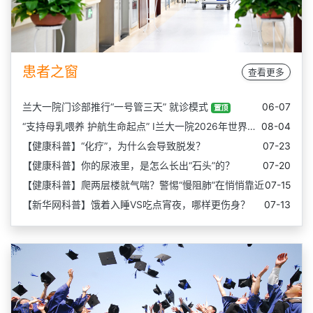
患者之窗
查看更多
兰大一院门诊部推行“一号管三天” 就诊模式
06-07
置顶
“支持母乳喂养 护航生命起点” I兰大一院2026年世界…
08-04
【健康科普】“化疗”，为什么会导致脱发？
07-23
【健康科普】你的尿液里，是怎么长出“石头”的？
07-20
【健康科普】爬两层楼就气喘？警惕“慢阻肺”在悄悄靠近
07-15
【新华网科普】饿着入睡VS吃点宵夜，哪样更伤身？
07-13