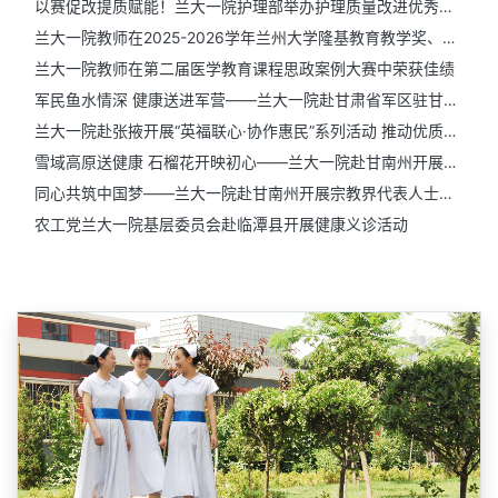
兰大一院教师在2025-2026学年兰州大学隆基教育教学奖、本科教育教学组织管理奖评选中荣获佳绩
兰大一院教师在第二届医学教育课程思政案例大赛中荣获佳绩
军民鱼水情深 健康送进军营——兰大一院赴甘肃省军区驻甘南某部开展慰问和健康义诊活动
兰大一院赴张掖开展“英福联心·协作惠民”系列活动 推动优质医疗资源下沉基层
雪域高原送健康 石榴花开映初心——兰大一院赴甘南州开展民族团结进步创建暨“英福联心·协作惠民”医联体系列活动
同心共筑中国梦——兰大一院赴甘南州开展宗教界代表人士健康关怀活动
农工党兰大一院基层委员会赴临潭县开展健康义诊活动