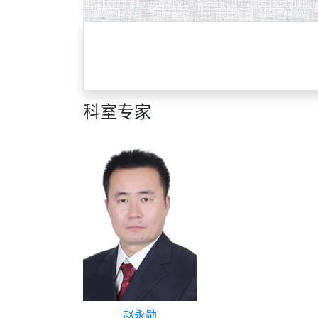
科室专家
赵永勋