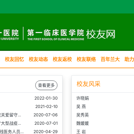
校友回忆
校友动态
校友返校
校友联络
百年兰大
助力
校友风采
查看更多
2022-01-30
许晓娟
2021-02-10
吴 燕
院关爱留守…
2020-07-06
吴秀英
”大型战疫…
2020-07-01
魏媛媛
线医务人员…
2020-04-29
王 岩