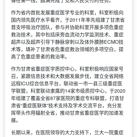
锋在第一线，圆满完成了党和人民交付的任务。
作为省内首批发展重症医学专业的科室，科室积极向
国内领先医疗水平看齐，于2011年率先组建了甘肃省
首支呼吸治疗团队，参与并协助科室开展多项危重症
救治技术，其中包括
床旁血流动力学监测技术、
重症
超声以及超声引导下静脉穿刺
以及体外膜肺ECMO技
术
等，填补了甘肃省危重症救治领域的多项空白，提
高了危重症患者的救治率。
作为甘肃省重症医学质控中心，科室积极响应国家号
召，紧跟信息技术和大数据发展步伐，建立全省网络
远程ICU综合信息平台，联动省一市一县三级重症医
学联盟，科室联动隶属的14家市级质控中心，于2020
年组建了覆盖全省87家医院的重症专科联盟，打造甘
肃省“重症医联体”技术支持及学术交流平台，充分发
挥带头作用辐射全省，推动甘肃省重症医学的加速发
展。
长期以来，在医院领导的大力支持下，兰大一院重症