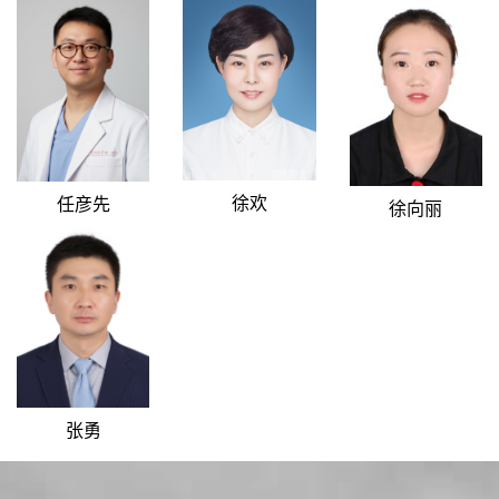
徐欢
任彦先
徐向丽
张勇