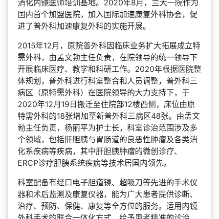
消化内镜医师培训基地。2020年8月，兰大一院作为
国内首个加盟医院，加入国际加速康复外科协会，促
进了普外科加速康复外科的实施开展。
2015年12月，原院普外科因临床业务扩大拓展成立特
需外科，由孟文勃主任负责，在院领导的统一领导下
开展临床医疗、教学和科研工作。2020年根据医院整
体规划，普外科进行科室整合和人员调整，普外科三
病区（原特需外科）在医院领导的大力支持下，于
2020年12月19日搬迁至住院部12楼西侧，床位由原
特需外科的18张增加至新普外科三病区48张。由孟文
勃主任负责，杨丽平为护士长，科室诊治范围涉及多
个领域，包括肝胆胰与胃肠道的良恶性肿瘤及各类消
化系疾病等疾病，其中肝胆胰肿瘤的微创诊疗、
ERCP诊疗胆胰系统疾病等技术居国内领先。
科室配备有经口电子胆道镜、超吸刀等先进的手术仪
器和术后监测及康复仪器，能为广大患者提供诊断、
治疗、预防、保健、康复等全方位的服务。运用内镜
外科手术的联合一体化方式，给予患者精准的诊治，