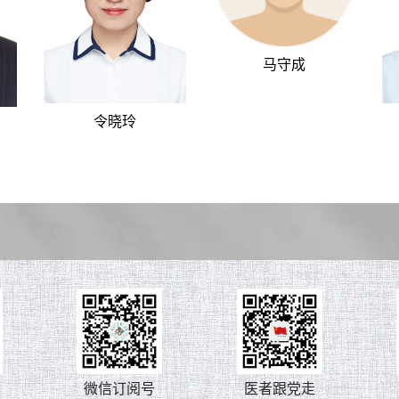
马守成
令晓玲
微信订阅号
医者跟党走