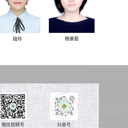
杨景茹
段玲
微信视频号
抖音号