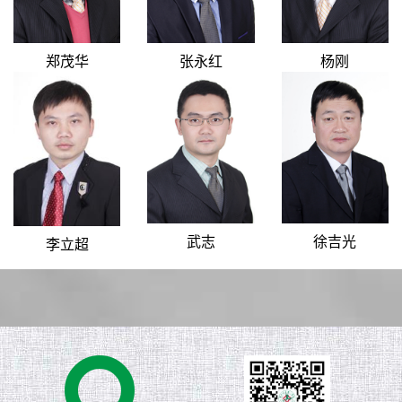
郑茂华
张永红
杨刚
武志
徐吉光
李立超