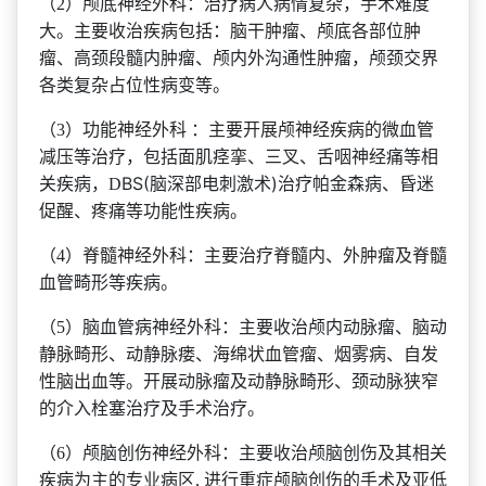
（
2）颅底神经外科：治疗病人病情复杂，手术难度
大。主要收治疾病包括：脑干肿瘤、颅底各部位肿
瘤、高颈段髓内肿瘤、颅内外沟通性肿瘤，颅颈交界
各类复杂占位性病变等。
（
3）功能神经外科 ：主要开展颅神经疾病的微血管
减压等治疗，包括面肌痉挛、三叉、舌咽神经痛等相
BS(
)
关疾病，D
脑深部电刺激术
治疗帕金森病、昏迷
促醒、疼痛等功能性疾病。
（
4）脊髓神经外科：主要治疗脊髓内、外肿瘤及脊髓
血管畸形等疾病。
（
5）脑血管病神经外科：主要收治颅内动脉瘤、脑动
静脉畸形、动静脉瘘、海绵状血管瘤、烟雾病、自发
性脑出血等。开展动脉瘤及动静脉畸形、颈动脉狭窄
的介入栓塞治疗及手术治疗。
（
6）颅脑创伤神经外科：主要收治颅脑创伤及其相关
疾病为主的专业病区, 进行重症颅脑创伤的手术及亚低