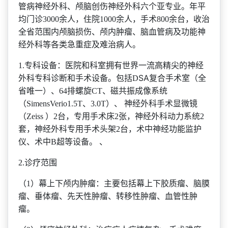
管病神经外科、颅脑创伤神经外科六个亚专业。年平
均门诊
3000余人，住院1000余人，手术800余台，收治
全省范围内颅脑损伤、颅内肿瘤、脑血管病及功能神
经外科等各类急重症及难治病人。
1.专科设备：
医院和
科室拥有世界一流高精尖的神经
SA
外科专科诊断和手术设备。包括
D
复合手术室（全
省唯一）、
64排螺旋CT、磁共振成像系统
（SimensVerio1.5T、3.0T）、 神经外科手术显微镜
（Zeiss ）2台，专用手术床2张，神经外科动力系统2
套，神经外科专用手术头架2台，术中神经功能监护
仪、术中B超等设备。 、
2.诊疗范围
（
1）幕上下颅内肿瘤：主要包括幕上下胶质瘤、脑膜
瘤、垂体瘤、先天性肿瘤、转移性肿瘤、血管性肿
瘤。