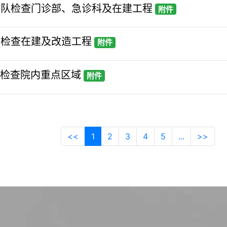
瑞带队检查门诊部、急诊科及在建工程
附件
强检查在建及改造工程
附件
婷检查院内重点区域
附件
<<
1
2
3
4
5
...
>>