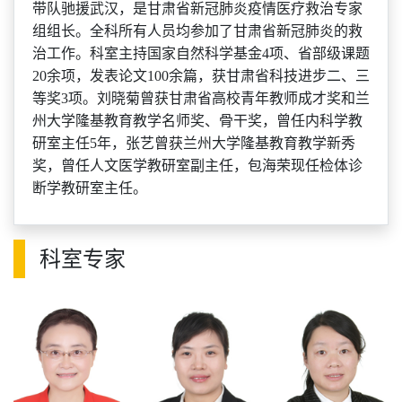
带队驰援武汉，是甘肃省新冠肺炎疫情医疗救治专家
组组长。
全科所有人员均参加了甘肃省新冠肺炎的救
治工作。科室主持国家自然科学基金4
项、省部级课题
20余项，发
表
论文
100余篇，获甘肃省科技进步二、三
等奖3项。刘晓菊曾获甘肃省高校青年教师成才奖和兰
州大学隆基教育教学名师奖、骨干奖，曾任内科
学
教
研室主任
5年，张艺
曾
获兰州大学隆基教育教学新秀
奖
，
曾任人文医学教研室副主任
，包海荣现任
检体
诊
断学教研室主任。
科室专家