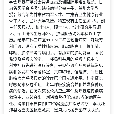
学会呼吸病学分会常务委员及慢阻肺学组副组长、甘
肃省医学会呼吸与结核病
学
分会主委、兰州大学教
授；包海荣为甘肃省领军人才、甘肃省卫生健康行业
骨干人才、兰州大学教授。科室现有主任医师
3人，副
主任医师2人，博士4人，硕士7人，博士研究生导师1
人、硕士研究生导师2人，护理队伍均为本科以上学
历。老年病科三病区/PCCM二病区包括病房、呼吸专
科门诊，设有间质性肺疾病、肺动脉高压、慢阻肺、
哮喘、肺结节等专病门诊，有独立的肺功能室、睡眠
监测及呼吸实验室，与呼吸科共用的呼吸内镜中心。
科室拥有先进的医疗设备，是规范诊疗呼吸系统常见
病和多发病的示范科室，其中哮喘、慢阻肺、间质性
肺疾病等呼吸慢病的诊疗居全国先进水平。科室擅长
呼吸疑难及危重症、老年呼吸疾病合并和并发多种疾
病的诊治。在历次突发公共卫生事件及呼吸道传染病
救治中，业绩突出。刘晓菊曾担任SARS救治病区主
任、
确诊甘肃省首例
H7N9禽流感并指导治疗、率队赴
漳县地震灾区抗震救灾、是第六批援鄂医疗队队长，