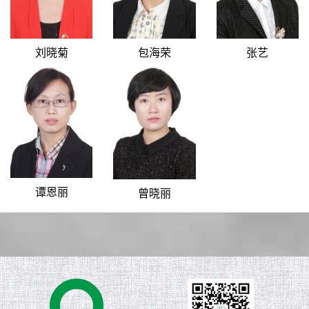
刘晓菊
包海荣
张艺
谭恩丽
曾晓丽