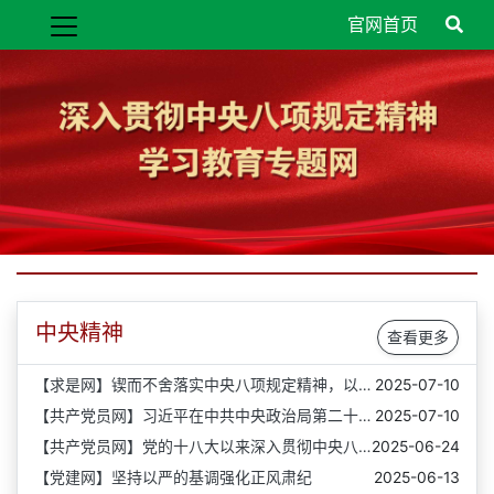
官网首页
中央精神
查看更多
【求是网】锲而不舍落实中央八项规定精神，以优良党风引领社…
2025-07-10
【共产党员网】习近平在中共中央政治局第二十一次集体学习时…
2025-07-10
【共产党员网】党的十八大以来深入贯彻中央八项规定精神的成…
2025-06-24
【党建网】坚持以严的基调强化正风肃纪
2025-06-13