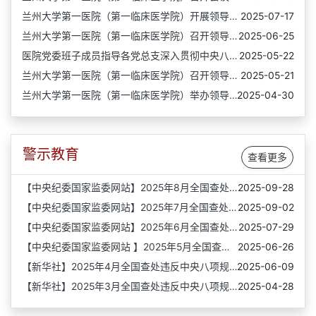
兰州大学第一医院（第一临床医学院）开展领导班子深入贯彻中…
2025-07-17
兰州大学第一医院（第一临床医学院）召开领导班子深入贯彻中…
2025-06-25
医院党委班子成员指导各党总支深入贯彻中央八项规定精神学习…
2025-05-22
兰州大学第一医院（第一临床医学院）召开领导班子深入贯彻中…
2025-05-21
兰州大学第一医院（第一临床医学院）举办领导班子深入贯彻中…
2025-04-30
警示教育
查看更多
【中央纪委国家监委网站】2025年8月全国查处违反中央八…
2025-09-28
【中央纪委国家监委网站】2025年7月全国查处违反中央八…
2025-09-02
【中央纪委国家监委网站】2025年6月全国查处违反中央八…
2025-07-29
【中央纪委国家监委网站 】2025年5月全国查处违反中央…
2025-06-26
【新华社】2025年4月全国查处违反中央八项规定精神问题…
2025-06-09
【新华社】2025年3月全国查处违反中央八项规定精神问题…
2025-04-28