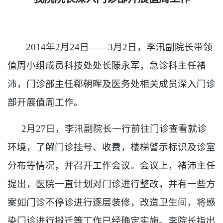
2
014
年
2
月
24
日——
3
月
2
日，李汛副院长带领
值周小组成员科技处处长滕永军，急诊科主任褚
沛，门诊部主任郗朝晖及医务处相关成员深入门诊
部开展值周工作。
2
月
27
日，李汛副院长一行前往门诊查看就诊
环境，了解门诊挂号、收费，楼梯警示标识及诊室
分布等情况，并召开工作会议。会议上，褚沛主任
提出，医院一直计划对门诊进行整改，并有一些方
案如门诊不停诊进行逐层装修，改造卫生间，将感
染门诊进行搬迁等工作已经确定实施。李院长指出