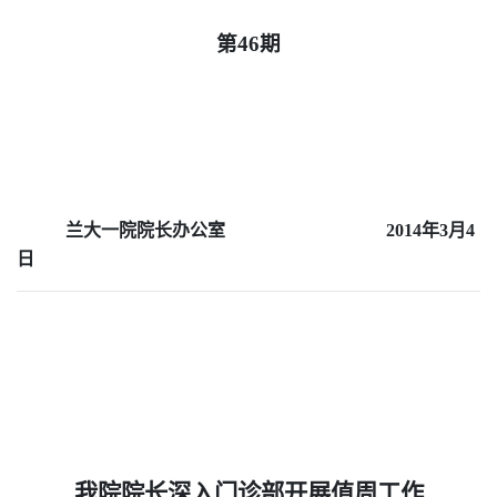
第
46
期
兰大一院院长办公室
2014
年
3
月
4
日
我院院长深入门诊部开展值周工作