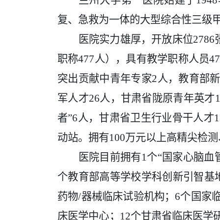
兰州大学第一医院始建于
194
复、急救为一体的大型综合性三级
医院实力雄厚，开放床位
278
职称477人），具有教学职称人员4
突出贡献中青年专家2人，教育部新
军人才26人，甘肃省陇原青年英才
者”
6
人，甘肃省卫生行业骨干人才
动站。拥有100万元以上高精尖检测
医院目前拥有
1个“国家心脑血
个教育部高等学校学科创新引智基
药物/器械临床试验机构；
6个国家
床医学中心；12个甘肃省临床医学