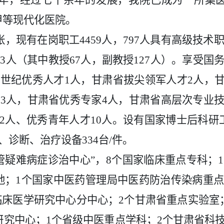
8年，
经过七十余年的发展，我院已成为一所集
甲等
现代化
医院。
6张，
现有在岗职工
4459
人，
797
人具有高级技术
73人（其中教授67人，副教授127人）。享受
世纪优秀人才1人，甘肃省拔尖领军人才2人，甘
13人，甘肃省优秀专家4人，甘肃省高层次专业技
12人、优秀青年人才10人。设有国家博士后科
、诊断、治疗设备334台/件。
管疑难病症诊治中心”，8个国家临床重点专科；
地
；
1个国家中医药管理局中医药防治传染病重点
临床医学研究中心分中心；2个甘肃省重点实验室
研究中心
；
1个省级中医重点学科；2个甘肃省科