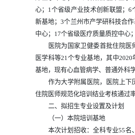
心；1个省级产业技术创新联盟；
6
新基地
；
3个兰州市产学研科技合作
中心；
17个省级医疗质量质控中心
医院
为
国家卫健委首批住院医
医学科
等
2
1
个专业
基地
，其中
20
基地，
现有
心血管病学、普通外科
作为大学附属医院，医院上下
住院医师规范化培训结业考核通过
二、拟招生专业设置及计划
（一）本院培训基地
本次计划招收：
全科专业
55