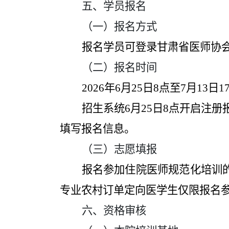
五、学员报名
（
一）
报名方式
报名学员可
登录甘肃省
医师协
（
二）
报名
时间
202
6
年
6
月
25
日
8点
至
7
月
13
日
1
招生系统
6月25日8点开启注
填写报名信息
。
（
三）
志愿填报
报名参加住院医师规范化培训
专业
农村订单定向医学生仅限报名
六、资格审核