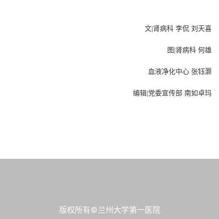
文|肾病科 李侃 刘天喜
图|肾病科 何雄
血液净化中心 张钰灏
编辑|党委宣传部 南如卓玛
版权所有©兰州大学第一医院