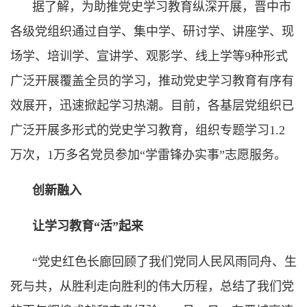
据了解，为助推党史学习教育纵深开展，晋中市
各级党组织通过自学、集中学、研讨学、讲座学、现
场学、培训学、宣讲学、观影学、线上学等9种形式
广泛开展覆盖全员的学习，推动党史学习教育有序有
效展开，迅速掀起学习热潮。目前，各基层党组织已
广泛开展多形式的党史学习教育，组织专题学习1.2
万次，1万多名党员参加“学雷锋办实事”志愿服务。
创新融入
让学习教育“活”起来
“党史红色长廊回顾了我们党同人民风雨同舟、生
死与共，从胜利走向胜利的伟大历程，总结了我们党