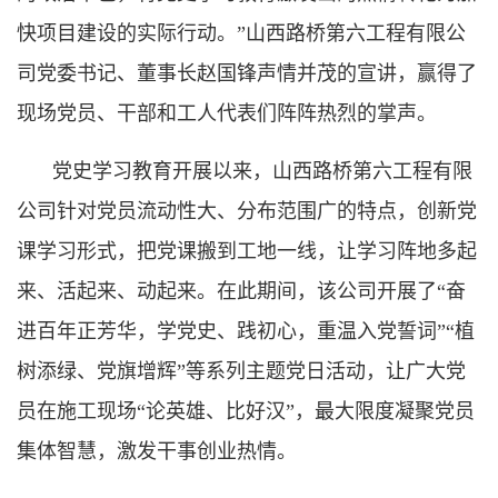
快项目建设的实际行动。”山西路桥第六工程有限公
司党委书记、董事长赵国锋声情并茂的宣讲，赢得了
现场党员、干部和工人代表们阵阵热烈的掌声。
党史学习教育开展以来，山西路桥第六工程有限
公司针对党员流动性大、分布范围广的特点，创新党
课学习形式，把党课搬到工地一线，让学习阵地多起
来、活起来、动起来。在此期间，该公司开展了“奋
进百年正芳华，学党史、践初心，重温入党誓词”“植
树添绿、党旗增辉”等系列主题党日活动，让广大党
员在施工现场“论英雄、比好汉”，最大限度凝聚党员
集体智慧，激发干事创业热情。