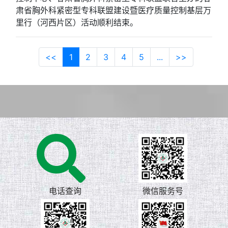
肃省胸外科紧密型专科联盟建设暨医疗质量控制基层万
里行（河西片区）活动顺利结束。
<<
1
2
3
4
5
...
>>
电话查询
微信服务号