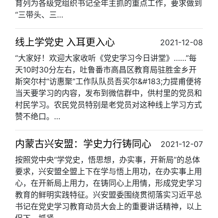
育列为各级党组织书记全年主抓的重点工作，要求做到
“三带头、三…
线上学党史 入耳更入心
2021-12-08
“大家好！欢迎大家收听《党史学习今日讲堂》……”每
天10时30分左右，吐鲁番市高昌区教育局驻胜金乡开
斯突尔村“访惠聚”工作队队员吾买尔&#183;力提甫便将
当天要学习的内容，发布到微信群中，供村里的党员和
村民学习。农民党员特别是老党员对这种线上学习方式
赞不绝口。…
内蒙古兴安盟：学史力行铸同心
2021-12-07
按照党中央“学党史，悟思想，办实事，开新局”的总体
要求，兴安盟全盟上下在学与悟上用功，在办实事上用
心，在开新局上用力，在铸同心上用情，形成党史学习
教育的鲜明实践特征。兴安盟委围绕贯彻落实习近平总
书记在党史学习教育动员大会上的重要讲话精神，以上