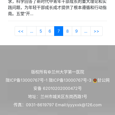
求，科学回答了新时代中青年干部成长的重大理论和实
践问题，为年轻干部成长成才提供了根本遵循和行动指
南。五堂“开…
<<
...
5
6
7
8
9
...
>>
版权所有©兰州大学第一医院
陇ICP备13000767号-1
陇ICP备13000767号-3
甘公网
安备 62010202000472号
地址：兰州市城关区东岗西路1号
传真：0931-8619797 Email:lyyyxxk@126.com