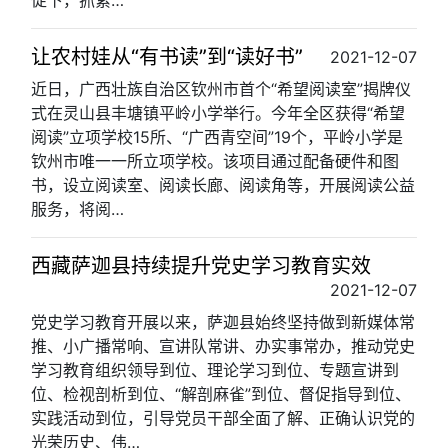
促下，抓紧…
让农村娃从“有书读”到“读好书”
2021-12-07
近日，广西壮族自治区钦州市首个“希望阅读室”揭牌仪
式在灵山县丰塘镇平岭小学举行。今年全区获得“希望
阅读”立项学校15所、“广西青空间”19个，平岭小学是
钦州市唯一一所立项学校。该项目通过配备硬件和图
书，设立阅读室、阅读长廊、阅读角等，开展阅读公益
服务，将阅…
西藏萨迦县持续提升党史学习教育实效
2021-12-07
党史学习教育开展以来，萨迦县始终坚持做到新媒体常
推、小广播常响、宣讲队常讲、办实事常办，推动党史
学习教育组织领导到位、理论学习到位、专题宣讲到
位、检视剖析到位、“解剖麻雀”到位、督促指导到位、
实践活动到位，引导党员干部全面了解、正确认识党的
光荣历史、伟…