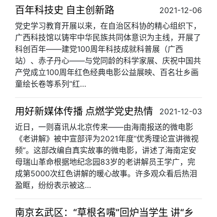
百年科技史 自主创新路
2021-12-06
党史学习教育开展以来，在自治区科协的精心组织下，
广西科技馆以铸牢中华民族共同体意识为主线，开展了
科创百年——建党100周年科技成就科普展（广西
站）、赤子丹心——与党同龄的科学家展、庆祝中国共
产党成立100周年红色经典电影公益展映、百名壮乡画
童绘长卷等系列“红…
用好新媒体传播 点燃学党史热情
2021-12-03
近日，一则喜讯从北京传来——由海南报送的微电影
《老讲解》被中宣部评为2021年度“优秀理论宣讲微视
频”。这部改编自真实故事的微电影，讲述了海南定安
母瑞山革命根据地纪念园83岁的老讲解员王学广，完
成第5000次红色讲解的暖心故事。许多观众看后热泪
盈眶，纷纷表示被这…
南京玄武区：“草根名嘴”回炉当学生 讲“乡