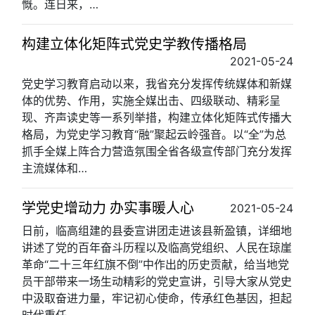
慨。连日来，…
构建立体化矩阵式党史学教传播格局
2021-05-24
党史学习教育启动以来，我省充分发挥传统媒体和新媒
体的优势、作用，实施全媒出击、四级联动、精彩呈
现、齐声读史等一系列举措，构建立体化矩阵式传播大
格局，为党史学习教育“融”聚起云岭强音。以“全”为总
抓手全媒上阵合力营造氛围全省各级宣传部门充分发挥
主流媒体和…
学党史增动力 办实事暖人心
2021-05-24
日前，临高组建的县委宣讲团走进该县新盈镇，详细地
讲述了党的百年奋斗历程以及临高党组织、人民在琼崖
革命“二十三年红旗不倒”中作出的历史贡献，给当地党
员干部带来一场生动精彩的党史宣讲，引导大家从党史
中汲取奋进力量，牢记初心使命，传承红色基因，担起