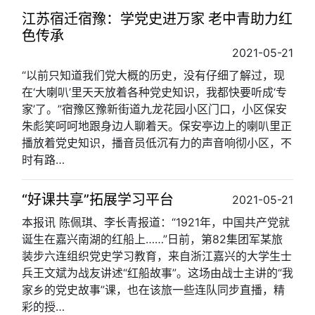
江苏宿迁宿豫：学党史进万家 老中青助力红
色传承
2021-05-21
“以前只知道我们党大概的历史，没有仔细了解过，现
在‘大喇叭’里天天放着各种党史知识，我都快要听成‘专
家’了。”宿豫区豫新街道九龙花园小区门口，小区保安
朱彪笑呵呵地跟身边人聊着天。保安亭边上的喇叭里正
播放着党史知识，播音员低沉有力的声音响彻小区，不
时有路…
“好课共享”拓展学习平台
2021-05-21
本报讯 陈佩琪、李长青报道：“1921年，中国共产党就
诞生在嘉兴南湖的红船上……”日前，第82集团军某旅
装步六连组织党史学习教育，来自浙江嘉兴的大学生士
兵王文斌为战友讲述“红船故事”。这场由战士主讲的“我
家乡的党史故事”课，也在该旅一些连队同步直播，精
彩的授…