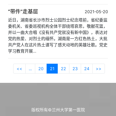
“带件”走基层
2021-05-20
近日，湖南省长沙市烈士公园烈士纪念塔前，省纪委监
委机关、省委巡视机构全体干部绕塔哀思，敬献花篮，
并以一曲大合唱《没有共产党就没有新中国》，表达对
党的热爱、对烈士的缅怀。湖南是一方红色热土，大批
共产党人在这片热土谱写了感天动地的英雄壮歌。党史
学习教育开展…
<<
...
20
21
22
23
24
>>
版权所有©兰州大学第一医院