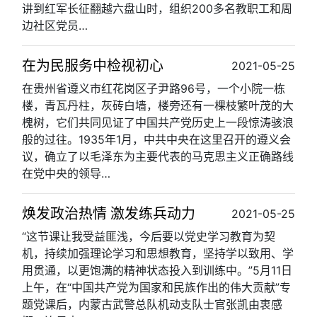
讲到红军长征翻越六盘山时，组织200多名教职工和周
边社区党员…
在为民服务中检视初心
2021-05-25
在贵州省遵义市红花岗区子尹路96号，一个小院一栋
楼，青瓦丹柱，灰砖白墙，楼旁还有一棵枝繁叶茂的大
槐树，它们共同见证了中国共产党历史上一段惊涛骇浪
般的过往。1935年1月，中共中央在这里召开的遵义会
议，确立了以毛泽东为主要代表的马克思主义正确路线
在党中央的领导…
焕发政治热情 激发练兵动力
2021-05-25
“这节课让我受益匪浅，今后要以党史学习教育为契
机，持续加强理论学习和思想教育，坚持学以致用、学
用贯通，以更饱满的精神状态投入到训练中。”5月11日
上午，在“中国共产党为国家和民族作出的伟大贡献”专
题党课后，内蒙古武警总队机动支队士官张凯由衷感