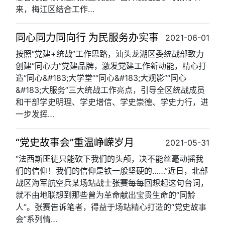
来，梅江区结合工作…
同心同力同向行 为民服务办实事
2021-06-01
按照“党建+统战”工作思路，汕头龙湖区委统战部致力
创建“同心力”党建品牌，激发党建工作新动能，精心打
造“同心&#183;大学堂”“同心&#183;大观影”“同心
&#183;大服务”三大统战工作亮点，引导全区统战成员
和干部学史明理、学史增信、学史崇德、学史力行，进
一步发挥…
“党史故事会”重温峥嵘岁月
2021-05-31
“法西斯匪徒只能砍下我们的头颅，决不能丝毫动摇我
们的信仰！我们的信仰是铁一般坚硬的……”近日，北部
战区海军航空兵某场站战士张赛每每回想起这句台词，
就不由地联想到那些曾为革命献出宝贵生命的“同龄
人”。张赛告诉笔者，得益于场站精心打造的“党史故事
会”系列情…