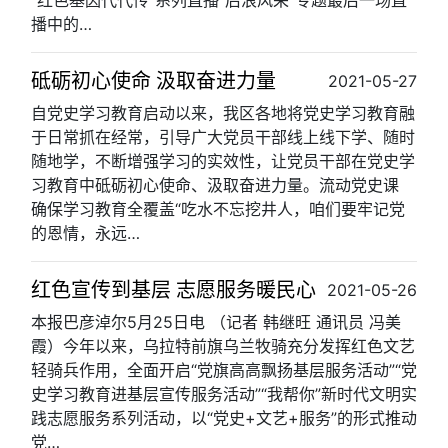
“红色基因代代传”系列直播“后浪风采”专题最后一场直
播中的…
砥砺初心使命 汲取奋进力量
2021-05-27
自党史学习教育启动以来，我区各地将党史学习教育融
于日常抓在经常，引导广大党员干部线上线下学、随时
随地学，不断增强学习的实效性，让党员干部在党史学
习教育中砥砺初心使命、汲取奋进力量。流动党史课
确保学习教育全覆盖“吃水不忘挖井人，咱们要牢记党
的恩情，永远…
红色宣传到基层 志愿服务暖民心
2021-05-26
本报巴彦淖尔5月25日电 （记者 韩继旺 通讯员 冯美
霞）今年以来，乌拉特前旗乌兰牧骑充分发挥红色文艺
轻骑兵作用，全面开启“党旗高高飘扬基层服务活动”“党
史学习教育进基层宣传服务活动”“我帮你”新时代文明实
践志愿服务系列活动，以“党史+文艺+服务”的形式推动
党…