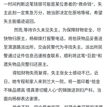
一时间判断这笔钱很可能是某位患者的“救命钱”，失
主此刻一定焦急万分，她当即决定在原地等候，希望
失主能循迹返回。
然而,等待许久未见失主，为保障财物安全、尽
快物归原主，杨柳拨打报警电话，将拾获物品妥善送
至渭源路派出所，交由民警代为寻找失主。派出所民
警通过证件信息迅速核查联系，顺利将
这笔“巨款”
和
遗失物品完整归还原主。
得知财物失而复得，失主张女士感动不已，近
日，她专程和家人来到兰大一院，将一面印着“拾金
不昧品德高 情真意切暖人心”的锦旗送到妇产科，当
面向杨柳表达谢意。